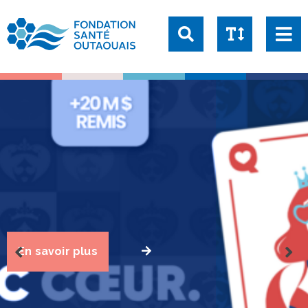
Taille du texte:
1x
1.25x
1.5x
2x
En savoir plus