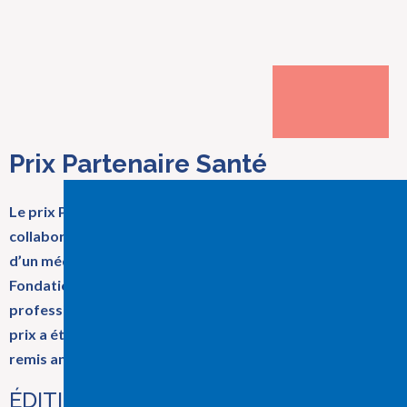
Prix Partenaire Santé
Le prix Partenaire Santé souhaite souligner la
collaboration exceptionnelle d’un employé, d’un cadre ou
d’un médecin du CISSS de l’Outaouais envers la
Fondation. Cette collaboration peut être de nature
professionnelle, bénévole, philanthropique ou autre. Le
prix a été remis pour la première fois en 2017 et sera
remis annuellement.
ÉDITION 2025