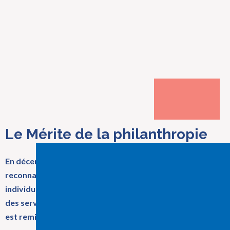
Le Mérite de la philanthropie
En décernant le Mérite de la philanthropie, nous
reconnaissons la contribution exceptionnelle d’un
individu ou d’un organisme au soutien du développement
des services de santé en Outaouais. Ce prix, créé en 1996,
est remis annuellement.