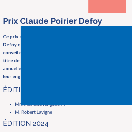
Prix Claude Poirier Defoy
Ce prix a été créé en hommage à Monsieur Claude Poirier
Defoy qui s’est engagé bénévolement pendant 15 ans au
conseil d’administration de la Fondation, dont 11 ans à
titre de président. Le prix Claude Poirier Defoy est remis
annuellement à un ou des bénévoles se démarquant par
leur engagement au sein de la Fondation.
ÉDITION 2025
Mme Ginette Kingsberry
M. Robert Lavigne
ÉDITION 2024