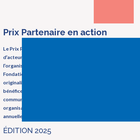
Prix Partenaire en action
Le Prix Partenaire en action souligne l’engagement
d’acteurs de la communauté qui se sont distingués dans
l’organisation d’activités-bénéfices au profit de la
Fondation. Ces dernières se démarquent par leur
originalité et leur côté innovateur, par l’importance des
bénéfices générés, par leur rayonnement dans la
communauté ainsi que par l’engagement de leur comité
organisateur. Le Prix « Partenaire en action » est remis
annuellement en mai depuis 2011.
ÉDITION 2025