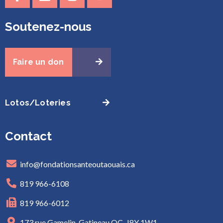
Soutenez-nous
Faire un don
Lotos/Loteries
Contact
info@fondationsanteoutaouais.ca
819 966-6108
819 966-6012
173 rue Gamelin, Gatineau QC. J8Y 1W1