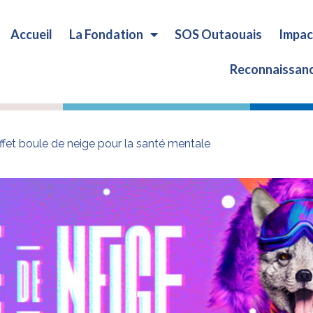
Taille du texte:
Accueil
La Fondation
SOS Outaouais
Impac
1x
1.25x
Reconnaissan
ffet boule de neige pour la santé mentale