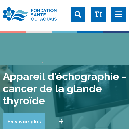
Taille du texte:
1x
1.25x
1.5x
2x
Appareil d'échographie -
cancer de la glande
thyroïde
En savoir plus