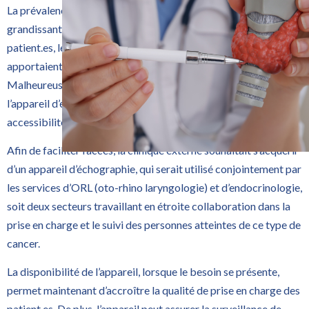
La prévalence du cancer de la glande thyroïde étant
grandissante et les investigations nécessaires pour le suivi des
patient.es, les nombreuses demandes d’échographies
apportaient un poids important sur les ressources existantes.
Malheureusement, ce service était limité par l’emprunt de
l’appareil d’échographie en oncologie, ce qui rendait son
accessibilité plus difficile.
Afin de faciliter l’accès, la clinique externe souhaitait s’acquérir
d’un appareil d’échographie, qui serait utilisé conjointement par
les services d’ORL (oto-rhino laryngologie) et d’endocrinologie,
soit deux secteurs travaillant en étroite collaboration dans la
prise en charge et le suivi des personnes atteintes de ce type de
cancer.
La disponibilité de l’appareil, lorsque le besoin se présente,
permet maintenant d’accroître la qualité de prise en charge des
patient.es. De plus, l’appareil peut assurer la surveillance de