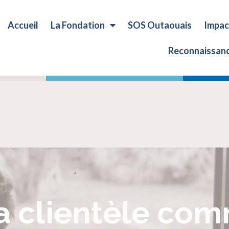
Taille du texte:
Accueil
La Fondation
SOS Outaouais
Impac
1x
1.25x
Reconnaissan
la clientèle co