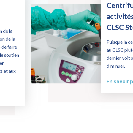
Centrif
activité
CLSC S
n de la
on de la
Puisque la ce
 de faire
au CLSC plutô
de soutien
dernier voit 
er
diminuer.
s et aux
En savoir 